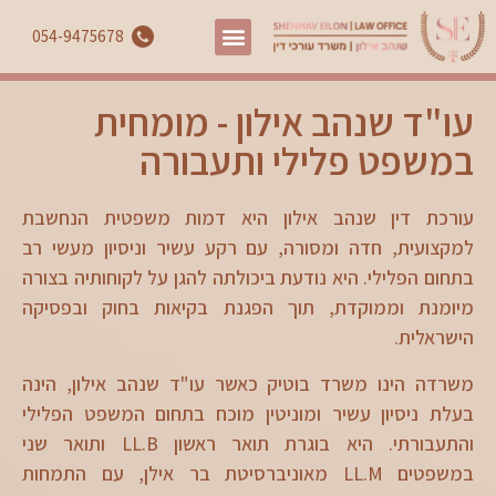
054-9475678
עו"ד שנהב אילון - מומחית
במשפט פלילי ותעבורה
עורכת דין שנהב אילון היא דמות משפטית הנחשבת
למקצועית, חדה ומסורה, עם רקע עשיר וניסיון מעשי רב
בתחום הפלילי. היא נודעת ביכולתה להגן על לקוחותיה בצורה
מיומנת וממוקדת, תוך הפגנת בקיאות בחוק ובפסיקה
הישראלית.
משרדה הינו משרד בוטיק כאשר עו"ד שנהב אילון, הינה
בעלת ניסיון עשיר ומוניטין מוכח בתחום המשפט הפלילי
והתעבורתי. היא בוגרת תואר ראשון LL.B ותואר שני
במשפטים LL.M מאוניברסיטת בר אילן, עם התמחות