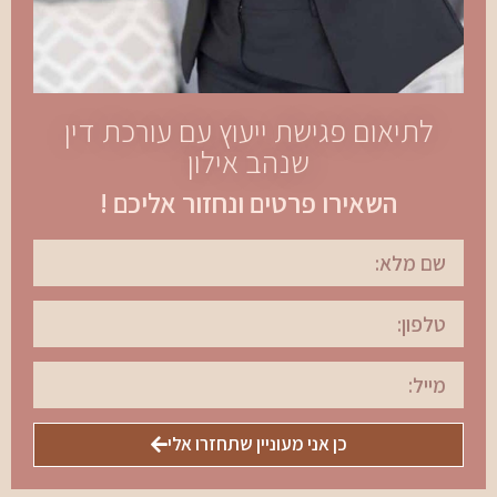
לתיאום פגישת ייעוץ עם עורכת דין
שנהב אילון
השאירו פרטים ונחזור אליכם !
כן אני מעוניין שתחזרו אלי