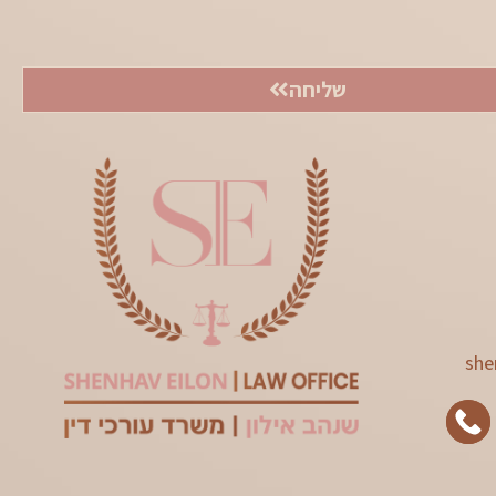
שליחה
she