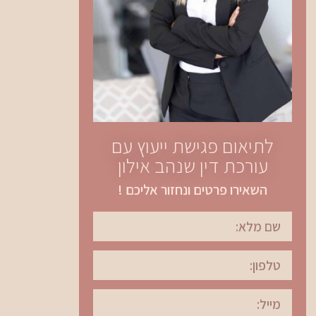
לתיאום פגישת ייעוץ עם
עורכת דין שנהב אילון
השאירו פרטים ונחזור אליכם !