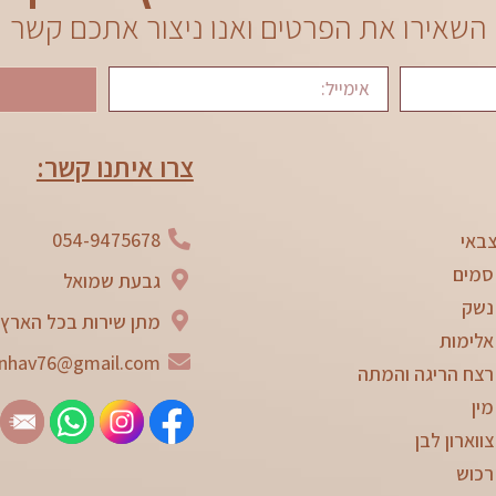
השאירו את הפרטים ואנו ניצור אתכם קשר
צרו איתנו קשר:
054-9475678
באי
סמים
גבעת שמואל
נשק
מתן שירות בכל הארץ
אלימות
nhav76@gmail.com
רצח הריגה והמתה
מין
ווארון לבן
רכוש