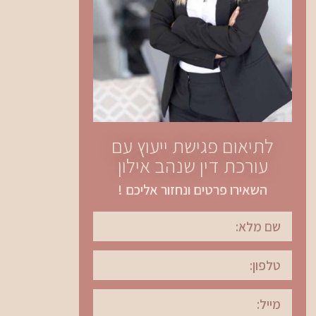
לתיאום פגישת ייעוץ עם
עורכת דין שנהב אילון
השאירו פרטים ונחזור אליכם !