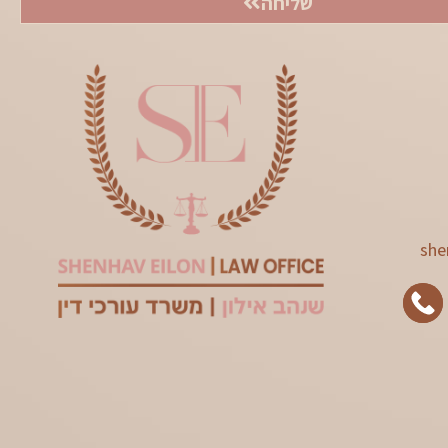
שליחה
she