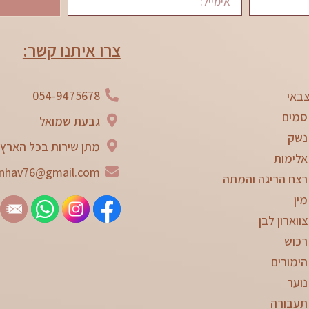
צרו איתנו קשר:
054-9475678
באי
סמים
גבעת שמואל
נשק
מתן שירות בכל הארץ
אלימות
nhav76@gmail.com
רצח הריגה והמתה
מין
ווארון לבן
רכוש
הימורים
נוער
תעבורה