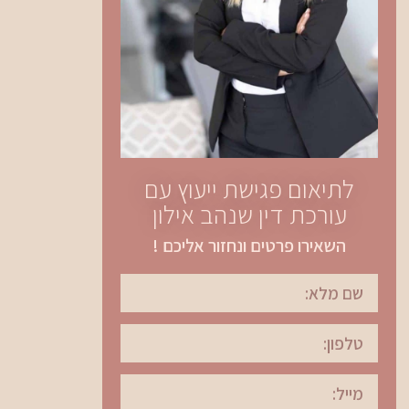
לתיאום פגישת ייעוץ עם
עורכת דין שנהב אילון
השאירו פרטים ונחזור אליכם !