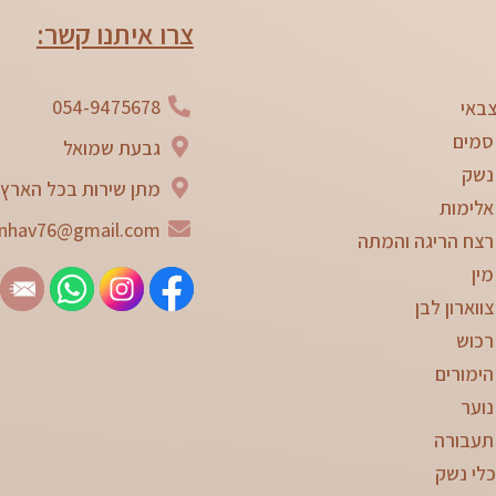
צרו איתנו קשר:
054-9475678
באי
סמים
גבעת שמואל
נשק
מתן שירות בכל הארץ
אלימות
nhav76@gmail.com
רצח הריגה והמתה
מין
ווארון לבן
רכוש
הימורים
נוער
תעבורה
כלי נשק