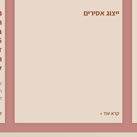
ייצוג אסירים
נ
ה
ב
ד
ה
לנ
ל
ה
די
קרא עוד »
ק