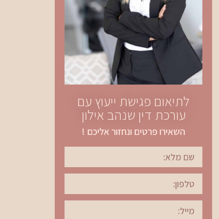
לתיאום פגישת ייעוץ עם
עורכת דין שנהב אילון
השאירו פרטים ונחזור אליכם !