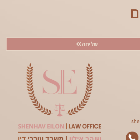
ם
שליחה
she