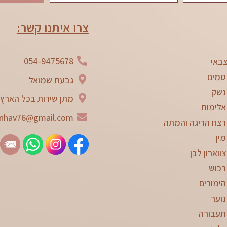
צרו איתנו קשר:
054-9475678
באי
סמים
גבעת שמואל
נשק
מתן שירות בכל הארץ
אלימות
nhav76@gmail.com
רצח הריגה והמתה
מין
ווארון לבן
רכוש
הימורים
נוער
תעבורה