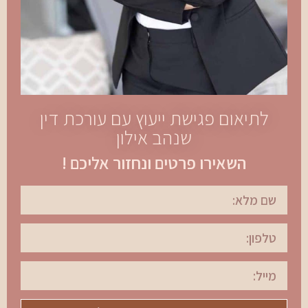
לתיאום פגישת ייעוץ עם עורכת דין
שנהב אילון
השאירו פרטים ונחזור אליכם !