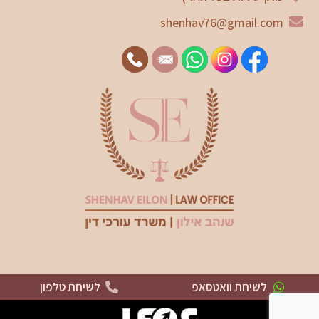
shenhav76@gmail.com
לשיחת וואטסאפ
לשיחת טלפון