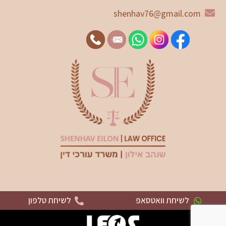
shenhav76@gmail.com
לשיחת וואטסאפ
לשיחת טלפון