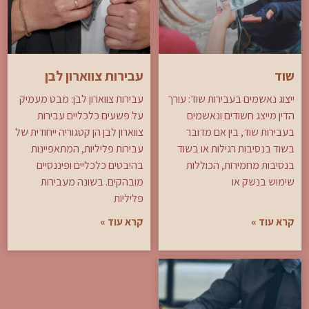
שוד
עבירות צווארון לבן
ייצוג נאשמים בעבירות שוד: עורך
עבירות צווארון לבן: מבט מעמיק
הדין מייצג חשודים ונאשמים
על פשעים כלכליים עבירות
בעבירות שוד, בין אם מדובר
צווארון לבן הן קטגוריה ייחודית של
בשוד בנסיבות רגילות או בשוד
עבירות פליליות, המתאפיינות
בנסיבות מחמירות, הכוללות
בהיבטים כלכליים ופיננסיים
שימוש בנשק או
מובהקים. בשונה מעבירות
פליליות
קרא עוד »
קרא עוד »