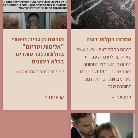
המתה בקלות דעת
מורשת בן גביר: תיאורי
"אלימות וסדיזם"
המתה בקלות דעת – כשמעשה
בתלונות נגד סוהרים
פזיז הופך לטרגדיה עבירות
בכלא רימונים
המתה הן העבירות החמורות
ביותר שישנן. ב 2019 הן עברו
למעבר לכתבה המלאה >>
שינוי מבחינת הגדרת דרגות
החומרה שלהן
קרא עוד »
קרא עוד »