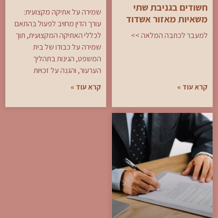
חשודים בגניבת שתי
שמירה על אתיקה מקצועית:
משאיות מאזור אשדוד
עורך הדין מחויב לפעול בהתאם
למעבר לכתבה המלאה >>
לכללי האתיקה המקצועית, תוך
שמירה על כבודו של בית
המשפט, הגינות בתהליך
הערעור, והגנה על זכויות
קרא עוד »
קרא עוד »