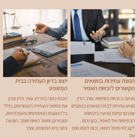
הגשת עתירות בנושאים
ייצוג בדיון העתירה בבית
הקשורים לזכויות האסיר
המשפט
פגיעה בזכויות בסיסיות: עורך הדין
הכנת כתבי בית דין: עורך הדין מכין
מגיש עתירות לבית המשפט במקרים
את מסמכי העתירה המפורטים, כולל
שבהם קיימת פגיעה בזכויותיו
כל הטענות המשפטיות והעובדתיות,
הבסיסיות של האסיר, כגון זכות
תצהירים, וחומר ראיות תומך. הופעה
לקבלת טיפול רפואי, זכות למפגשים
בפני בית המשפט: עורך
עם