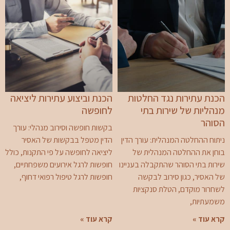
הכנת עתירות נגד החלטות
הכנת וביצוע עתירות ליציאה
מנהליות של שירות בתי
לחופשה
הסוהר
בקשות חופשה וסירוב מנהלי: עורך
ניתוח ההחלטה המנהלית: עורך הדין
הדין מטפל בבקשות של האסיר
בוחן את ההחלטה המנהלית של
ליציאה לחופשה על פי התקנות, כולל
שירות בתי הסוהר שהתקבלה בעניינו
חופשות לרגל אירועים משפחתיים,
של האסיר, כגון סירוב לבקשה
חופשות לרגל טיפול רפואי דחוף,
לשחרור מוקדם, הטלת סנקציות
משמעתיות,
קרא עוד »
קרא עוד »